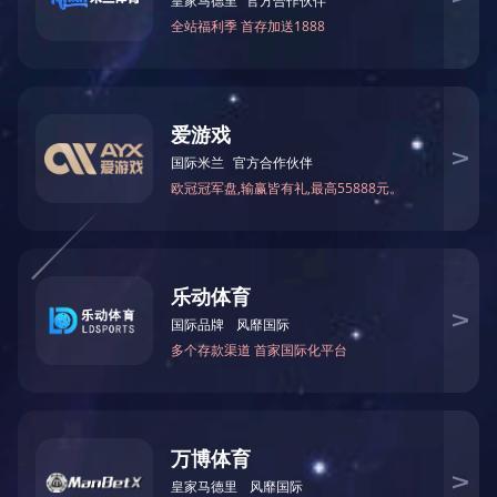
导航栏目
公司简介
公司架构和人员组成
社会认证
公司资质