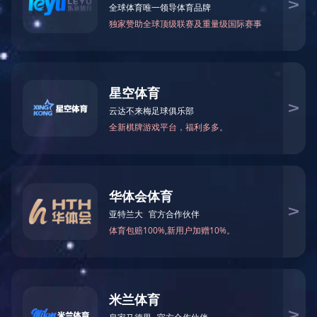
理、工程造价咨询、工程设计、工程咨询
（规
划咨询、编制项目建议书、编制项目可行性研
究报告、项目申请报告、资金申请报告）的综
合性咨询公司。
公司确定的质量目标是：“
持续改善、创新发
展、为顾客增值
”。公司以提供优质咨询服务为
已任，以综合性专业化的大型工程咨询企业作
为发展目标，保持创新性的思维，逐步积累企
业的知识经验和亚搏，不断加强企业的核心竞
争力，以便更好地为社会服务。