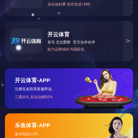
经营范围
工作模式
部门之间的协作方式
质量管理
合作工程师发展平台
招聘信息
给排水设计师
联系方式
亚搏